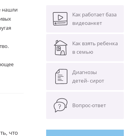
е нашли
Как работает база
ливых
видеоанкет
ругая
Как взять ребенка
тво.
в семью
щающее
Диагнозы
детей- сирот
Вопрос-ответ
ть, что