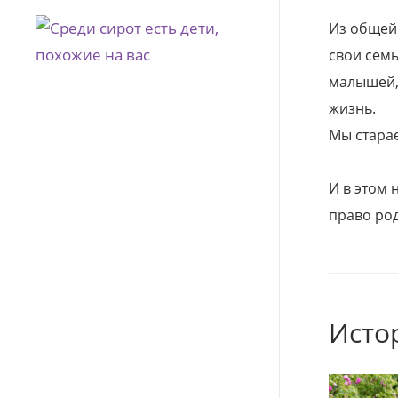
Из общей
свои семь
малышей, 
жизнь.
Мы стара
И в этом
право род
Исто