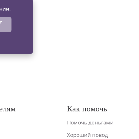
нии.
елям
Как помочь
Помочь деньгами
Хороший повод