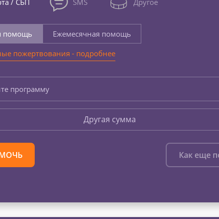
та / СБП
SMS
Другое
я помощь
Ежемесячная помощь
ые пожертвования - подробнее
те программу
Другая сумма
МОЧЬ
Как еще 