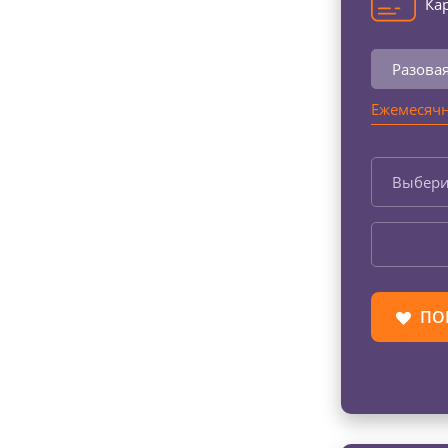
Кар
Разова
Ежемесячн
Выбери
ПО