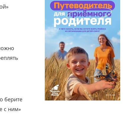
гой»
можно
реплять
о берите
е с ним»