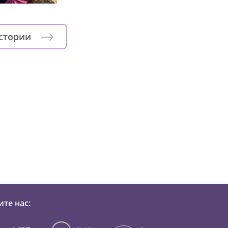
истории
зни детей из детских домов 
те нас: