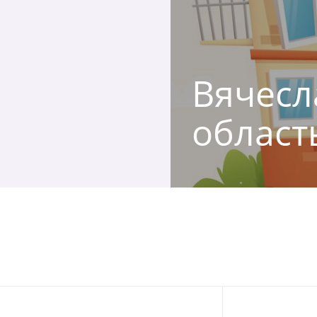
Вячесл
област