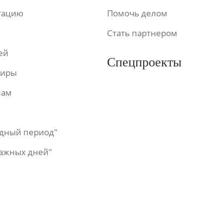
ьтацию
Помочь делом
Стать партнером
ей
Спецпроекты
фиры
лам
одный период"
важных дней"