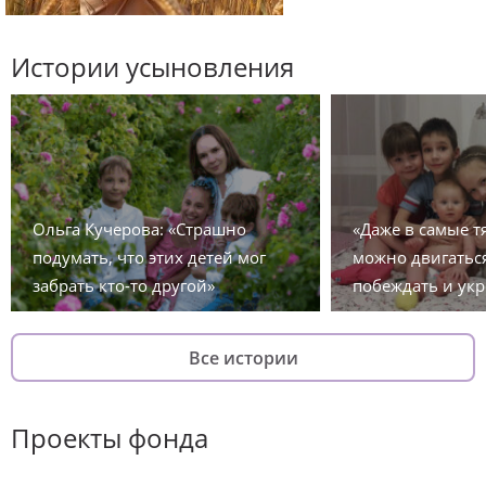
Истории усыновления
Ольга Кучерова: «Страшно
«Даже в самые 
подумать, что этих детей мог
можно двигаться
забрать кто-то другой»
побеждать и укр
Все истории
Проекты фонда