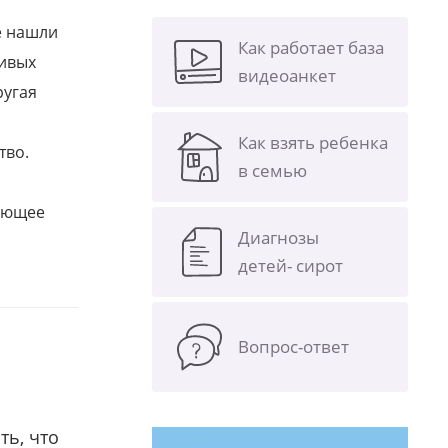
е нашли
Как работает база
ливых
видеоанкет
ругая
Как взять ребенка
тво.
в семью
щающее
Диагнозы
детей- сирот
Вопрос-ответ
ть, что