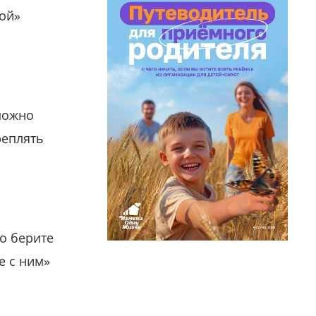
гой»
можно
реплять
о берите
е с ним»