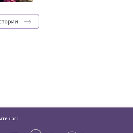
истории
зни детей из детских домов 
те нас: