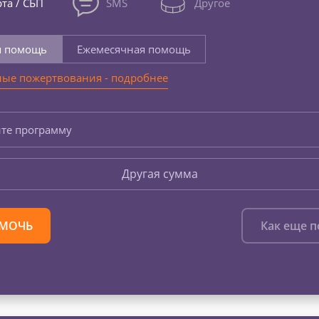
та / СБП
SMS
Другое
я помощь
Ежемесячная помощь
ые пожертвования - подробнее
те программу
Другая сумма
МОЧЬ
Как еще 