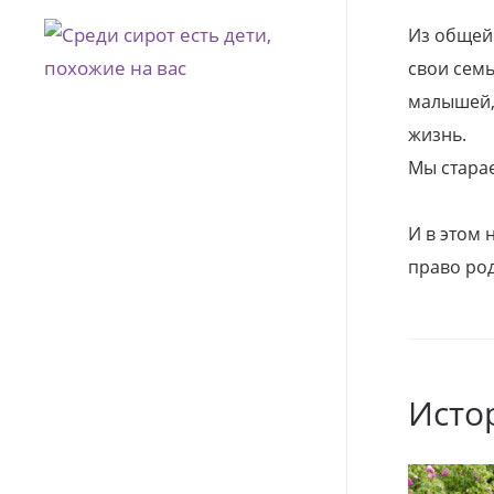
Из общей
свои семь
малышей, 
жизнь.
Мы стара
И в этом
право род
Исто