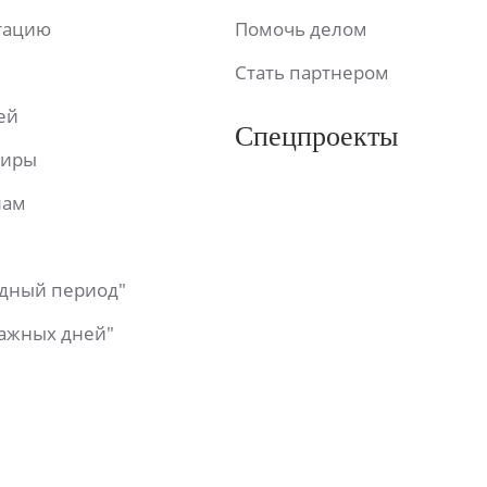
ьтацию
Помочь делом
Стать партнером
ей
Спецпроекты
фиры
лам
одный период"
важных дней"