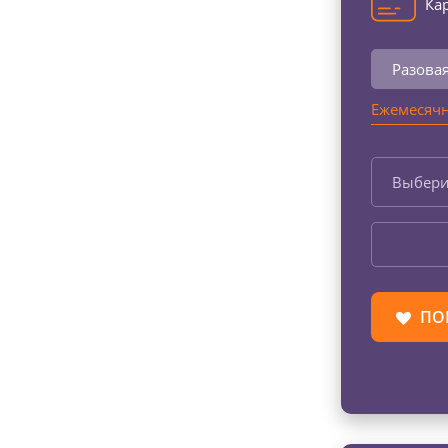
Кар
Разова
Ежемесячн
Выбери
ПО