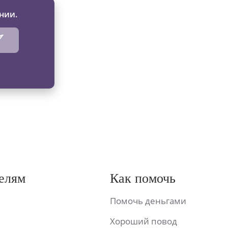
нии.
елям
Как помочь
Помочь деньгами
Хороший повод