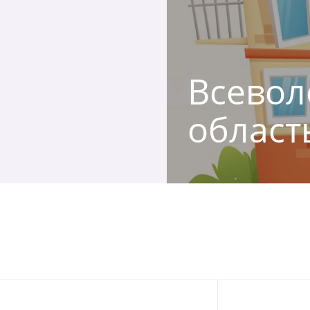
Всевол
област