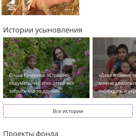
Истории усыновления
Ольга Кучерова: «Страшно
«Даже в самые 
подумать, что этих детей мог
можно двигаться
забрать кто-то другой»
побеждать и укр
Все истории
Проекты фонда