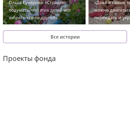
Ольга Кучерова: «Страшно
«Даже в самые 
подумать, что этих детей мог
можно двигаться
забрать кто-то другой»
побеждать и укр
Все истории
Проекты фонда