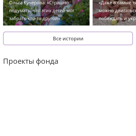
Ольга Кучерова: «Страшно
«Даже в самые 
подумать, что этих детей мог
можно двигаться
забрать кто-то другой»
побеждать и укр
Все истории
Проекты фонда