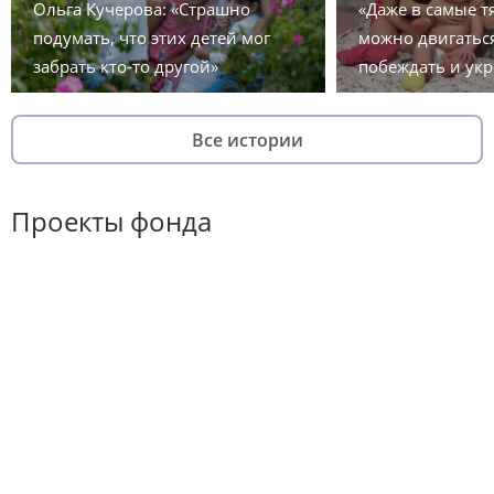
Ольга Кучерова: «Страшно
«Даже в самые 
подумать, что этих детей мог
можно двигаться
забрать кто-то другой»
побеждать и укр
Все истории
Проекты фонда