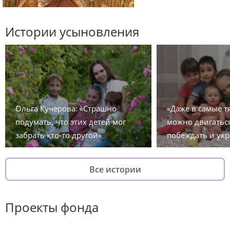
Истории усыновления
Ольга Кучерова: «Страшно
«Даже в самые 
подумать, что этих детей мог
можно двигаться
забрать кто-то другой»
побеждать и укр
Все истории
Проекты фонда