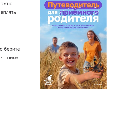
можно
реплять
о берите
е с ним»