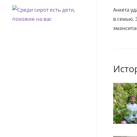
Анкета уд
в семью. 
эмансипа
Исто