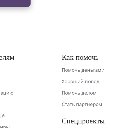
елям
Как помочь
Помочь деньгами
Хороший повод
ьтацию
Помочь делом
Стать партнером
ей
Спецпроекты
фиры