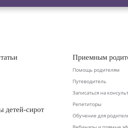
статьи
Приемным родит
Помощь родителям
Путеводитель
Записаться на консул
Репетиторы
ы детей-сирот
Обучение для родител
Вебинары и прямые э