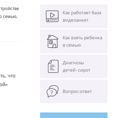
стройстве
Как работает база
ю семью,
видеоанкет
Как взять ребенка
в семью
Диагнозы
детей- сирот
ть, что
гой»
Вопрос-ответ