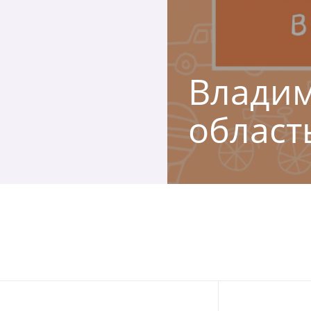
Владим
област