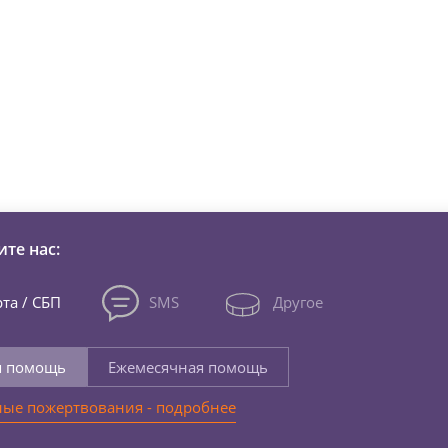
зни детей из детских домов 
те нас:
та / СБП
SMS
Другое
я помощь
Ежемесячная помощь
ые пожертвования - подробнее