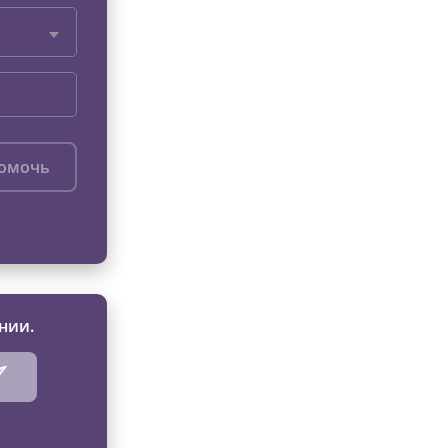
помочь
нии.