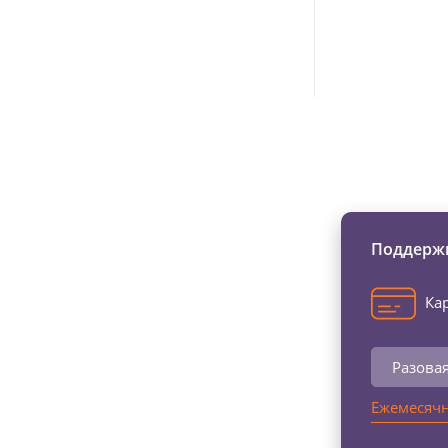
Изменяйте жи
Поддержи
Кар
Разова
Ежемесячн