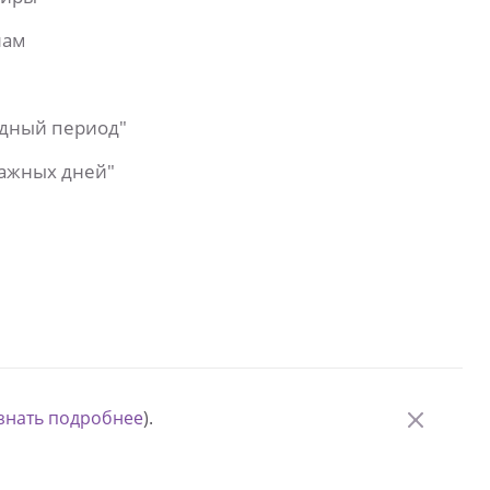
лам
одный период"
важных дней"
знать подробнее
).
© Измени одну жизнь