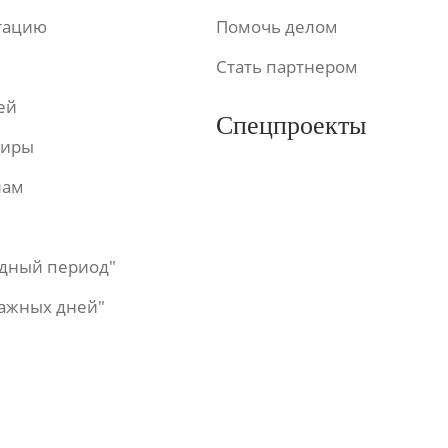
ьтацию
Помочь делом
Стать партнером
ей
Спецпроекты
фиры
лам
одный период"
важных дней"