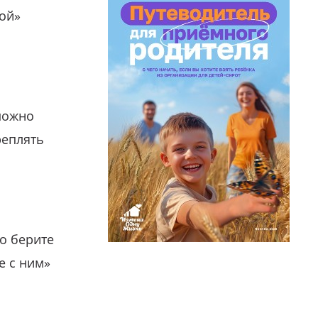
гой»
можно
реплять
о берите
е с ним»