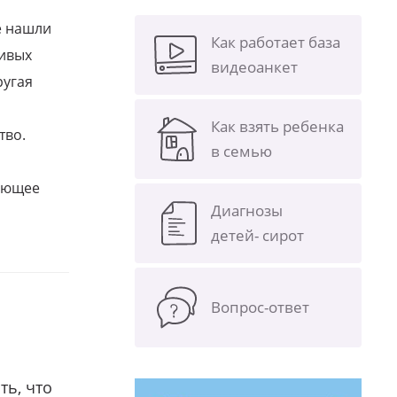
е нашли
Как работает база
ливых
видеоанкет
ругая
Как взять ребенка
тво.
в семью
щающее
Диагнозы
детей- сирот
Вопрос-ответ
ть, что