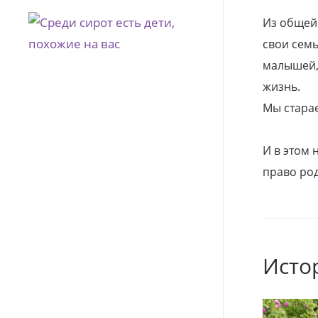
Из общей
свои семь
малышей, 
жизнь.
Мы стара
И в этом
право род
Исто