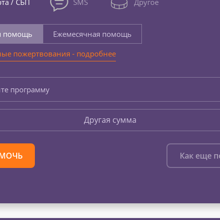
та / СБП
SMS
Другое
я помощь
Ежемесячная помощь
ые пожертвования - подробнее
те программу
Другая сумма
МОЧЬ
Как еще 