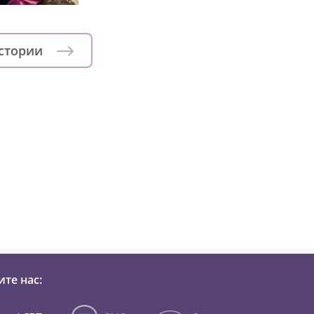
истории
зни детей из детских домов 
те нас: