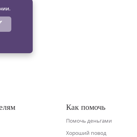
нии.
елям
Как помочь
Помочь деньгами
Хороший повод