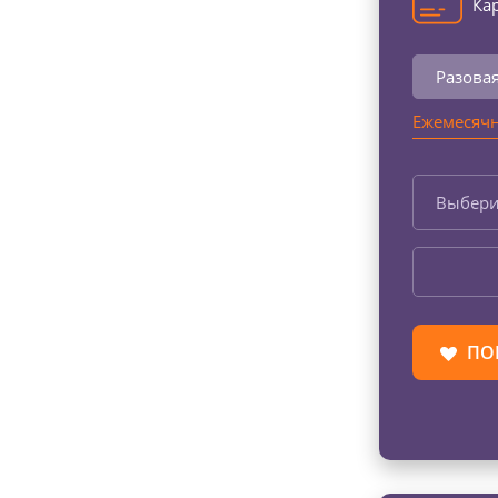
Кар
Разова
Ежемесячн
Выбери
ПО