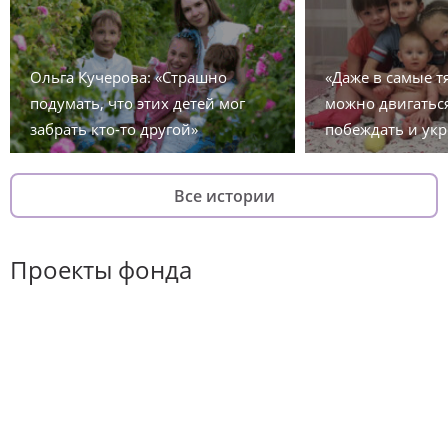
Ольга Кучерова: «Страшно
«Даже в самые 
подумать, что этих детей мог
можно двигаться
забрать кто-то другой»
побеждать и укр
Все истории
Проекты фонда