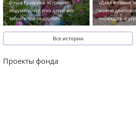
Ольга Кучерова: «Страшно
«Даже в самые 
подумать, что этих детей мог
можно двигаться
забрать кто-то другой»
побеждать и укр
Все истории
Проекты фонда