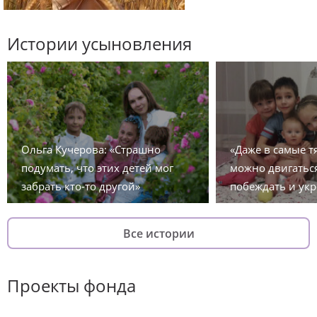
Истории усыновления
Ольга Кучерова: «Страшно
«Даже в самые 
подумать, что этих детей мог
можно двигаться
забрать кто-то другой»
побеждать и укр
Все истории
Проекты фонда