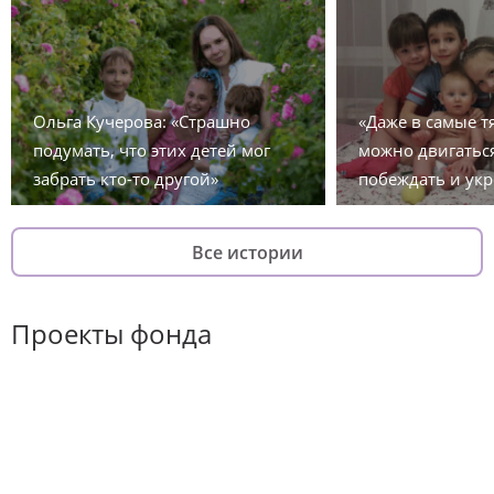
Ольга Кучерова: «Страшно
«Даже в самые 
подумать, что этих детей мог
можно двигаться
забрать кто-то другой»
побеждать и укр
Все истории
Проекты фонда