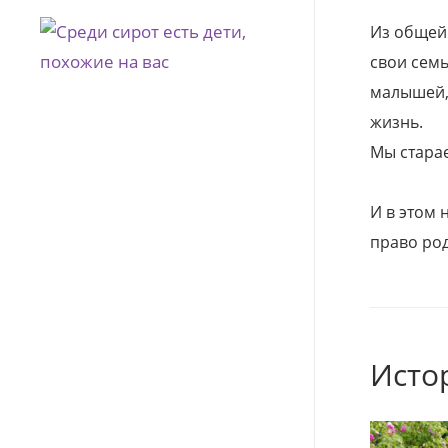
Из общей
свои семь
малышей, 
жизнь.
Мы стара
И в этом
право род
Исто