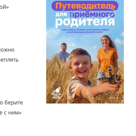
гой»
можно
реплять
о берите
е с ним»