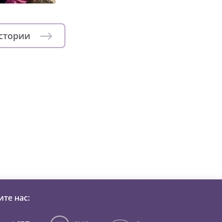
истории
зни детей из детских домов 
те нас: