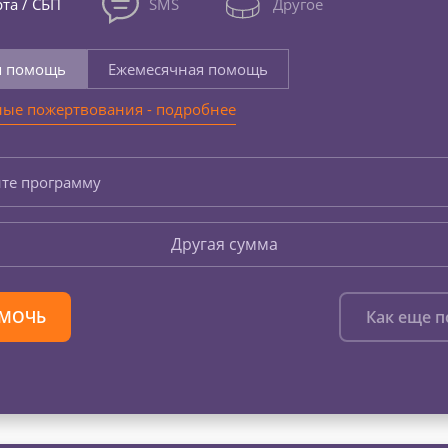
та / СБП
SMS
Другое
я помощь
Ежемесячная помощь
ые пожертвования - подробнее
те программу
Другая сумма
МОЧЬ
Как еще 