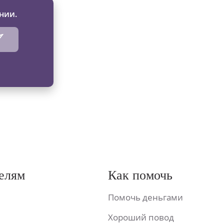
нии.
елям
Как помочь
Помочь деньгами
Хороший повод