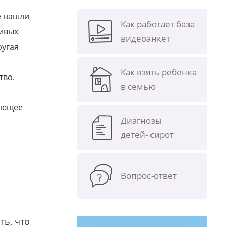
е нашли
Как работает база
ливых
видеоанкет
ругая
Как взять ребенка
тво.
в семью
щающее
Диагнозы
детей- сирот
Вопрос-ответ
ть, что