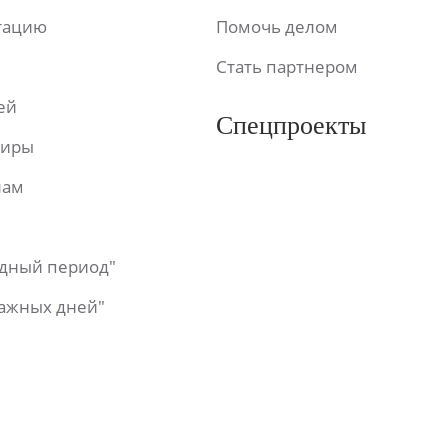
ьтацию
Помочь делом
Стать партнером
ей
Спецпроекты
фиры
лам
одный период"
важных дней"