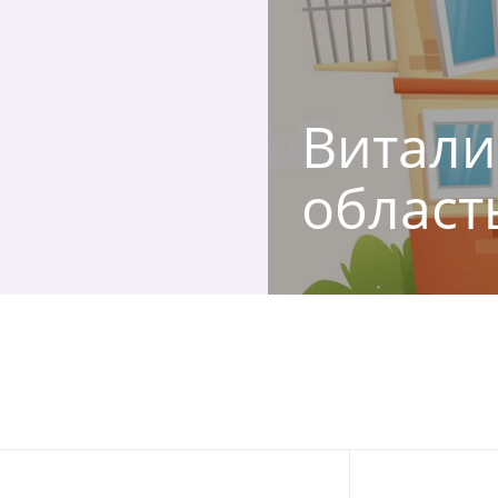
Виталий
област