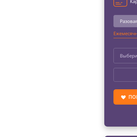
Кар
Разова
Ежемесячн
Выбери
ПО