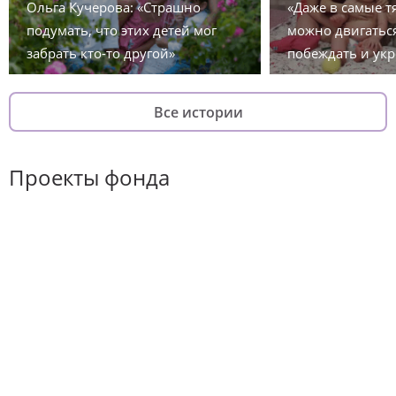
Ольга Кучерова: «Страшно
«Даже в самые 
подумать, что этих детей мог
можно двигаться
забрать кто-то другой»
побеждать и укр
Все истории
Проекты фонда