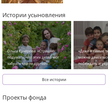
Истории усыновления
Ольга Кучерова: «Страшно
«Даже в самые 
подумать, что этих детей мог
можно двигаться
забрать кто-то другой»
побеждать и укр
Все истории
Проекты фонда