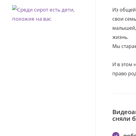
Из общей
свои семь
малышей, 
жизнь.
Мы стара
И в этом
право род
Видеоа
сняли 
любо