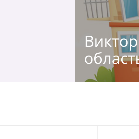
Виктор
област