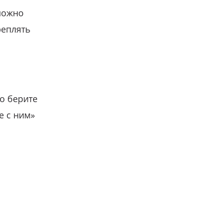
можно
реплять
о берите
е с ним»