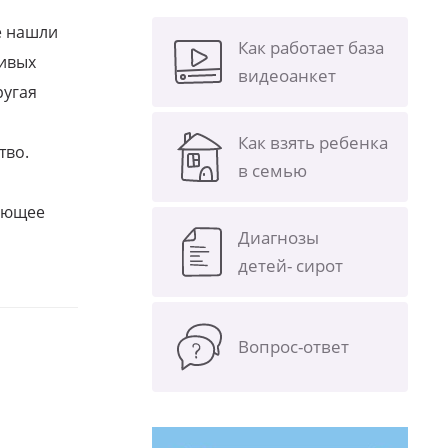
е нашли
Как работает база
ливых
видеоанкет
ругая
Как взять ребенка
тво.
в семью
щающее
Диагнозы
детей- сирот
Вопрос-ответ