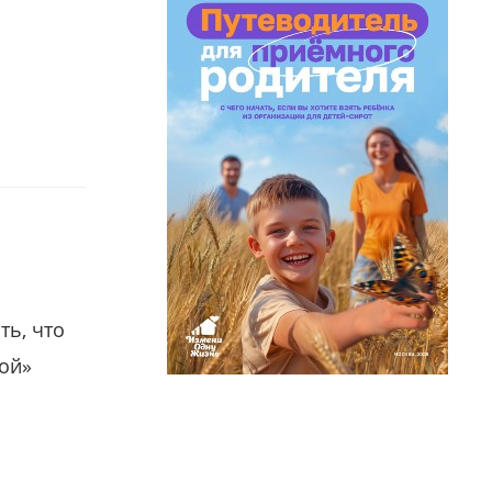
ть, что
гой»