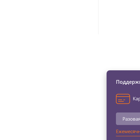
Изменяйте жи
Поддержи
Кар
Разова
Ежемесячн