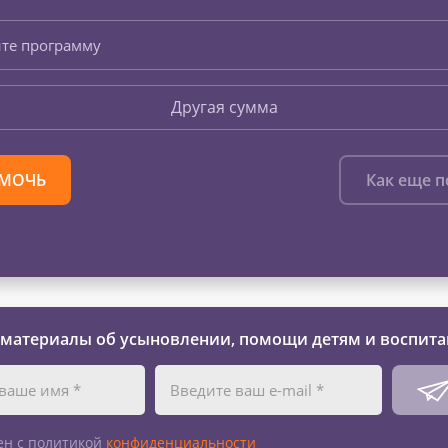
те программу
Другая сумма
МОЧЬ
Как еще 
 материалы об усыновлении, помощи детям и воспита
ен с политикой
конфиденциальности