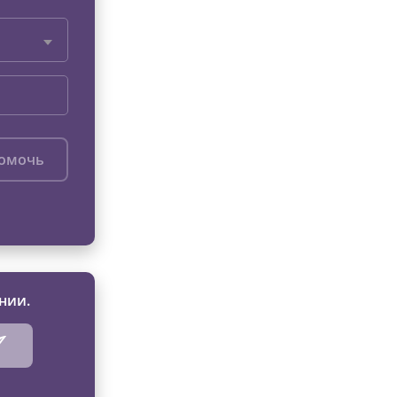
помочь
нии.