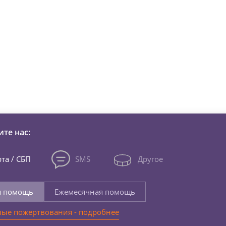
зни детей из детских домов 
те нас:
та / СБП
SMS
Другое
я помощь
Ежемесячная помощь
ые пожертвования - подробнее