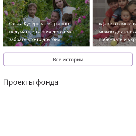
Ольга Кучерова: «Страшно
«Даже в самые 
подумать, что этих детей мог
можно двигаться
забрать кто-то другой»
побеждать и укр
Все истории
Проекты фонда