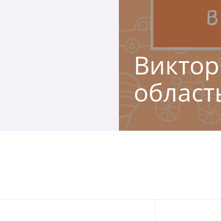
Виктор
област