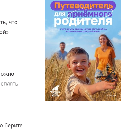
ть, что
гой»
можно
реплять
о берите