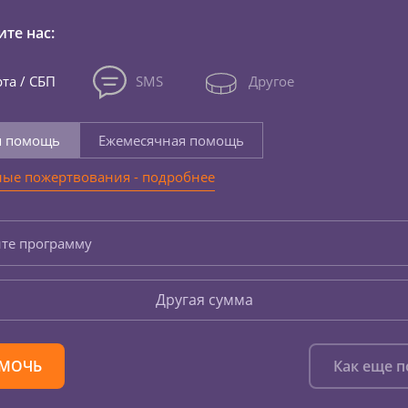
те нас:
та / СБП
SMS
Другое
я помощь
Ежемесячная помощь
ые пожертвования - подробнее
те программу
Другая сумма
МОЧЬ
Как еще 