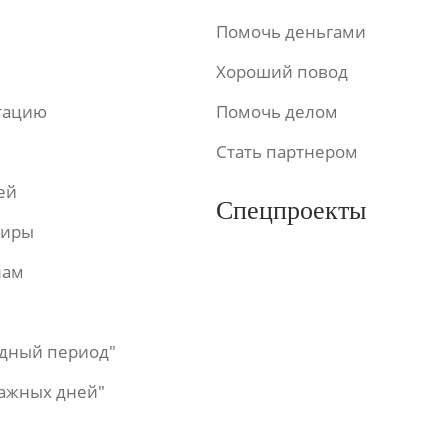
Помочь деньгами
Хороший повод
ьтацию
Помочь делом
Стать партнером
ей
Спецпроекты
фиры
лам
одный период"
важных дней"