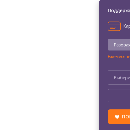
Поддержи
Кар
Разова
Ежемесячн
Выбери
ПО