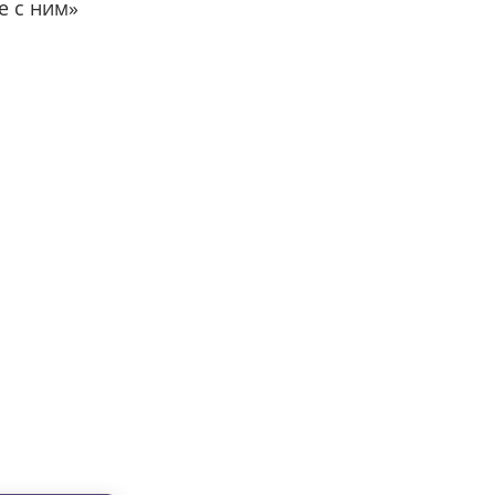
е с ним»
вместе с нами