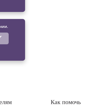
нии.
елям
Как помочь