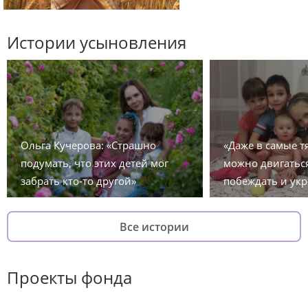
Истории усыновления
Ольга Кучерова: «Страшно
«Даже в самые 
подумать, что этих детей мог
можно двигаться
забрать кто-то другой»
побеждать и укр
Все истории
Проекты фонда