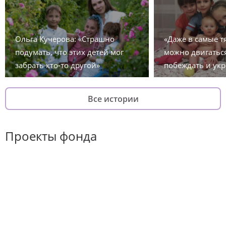
Ольга Кучерова: «Страшно
«Даже в самые 
подумать, что этих детей мог
можно двигаться
забрать кто-то другой»
побеждать и укр
Все истории
Проекты фонда