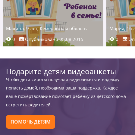
Мадина, 9 лет, Кемеровская область
Мария, 16 
0
Опубликовано 05.08.2015
0
Опу
Подарите детям видеоанкеты
Чтобы дети-сироты получали видеоанкеты и надежду
попасть домой, необходима ваша поддержка. Каждое
ваше пожертвование помогает ребенку из детского дома
встретить родителей.
ПОМОЧЬ ДЕТЯМ