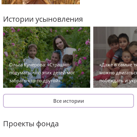
Истории усыновления
Ольга Кучерова: «Страшно
«Даже в самые 
подумать, что этих детей мог
можно двигаться
забрать кто-то другой»
побеждать и укр
Все истории
Проекты фонда