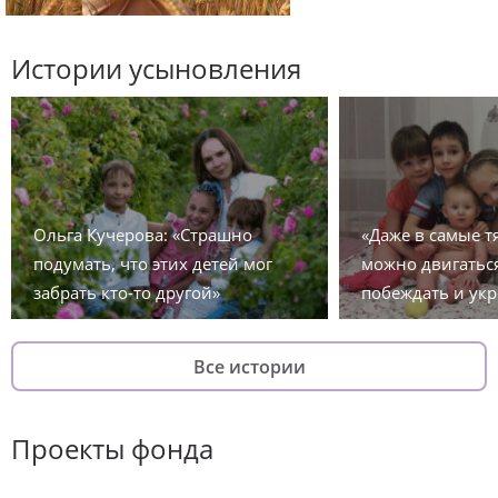
Истории усыновления
Ольга Кучерова: «Страшно
«Даже в самые 
подумать, что этих детей мог
можно двигаться
забрать кто-то другой»
побеждать и укр
Все истории
Проекты фонда