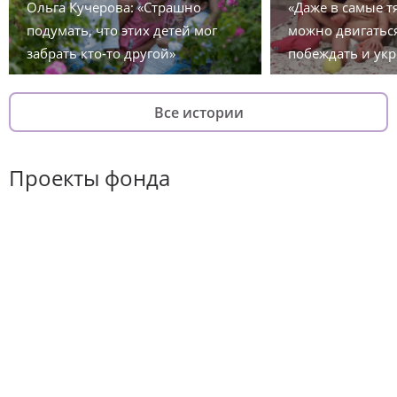
Ольга Кучерова: «Страшно
«Даже в самые 
подумать, что этих детей мог
можно двигаться
забрать кто-то другой»
побеждать и укр
Все истории
Проекты фонда