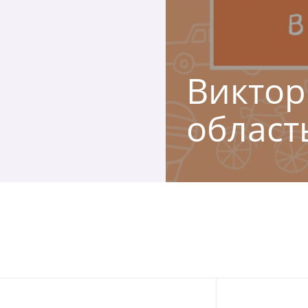
Виктор
област