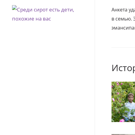
Анкета уд
в семью. 
эмансипа
Исто