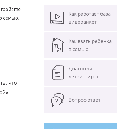
стройстве
Как работает база
ю семью,
видеоанкет
Как взять ребенка
в семью
Диагнозы
детей- сирот
ть, что
гой»
Вопрос-ответ