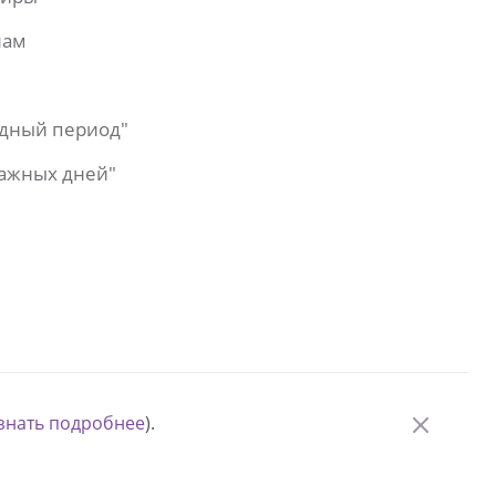
лам
одный период"
важных дней"
знать подробнее
).
© Измени одну жизнь