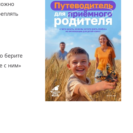
можно
реплять
о берите
е с ним»