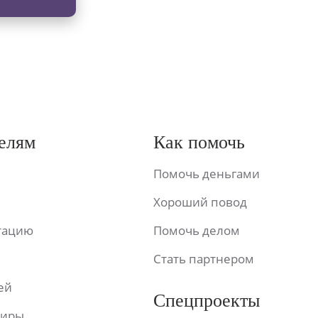
елям
Как помочь
Помочь деньгами
Хороший повод
ьтацию
Помочь делом
Стать партнером
ей
Спецпроекты
фиры