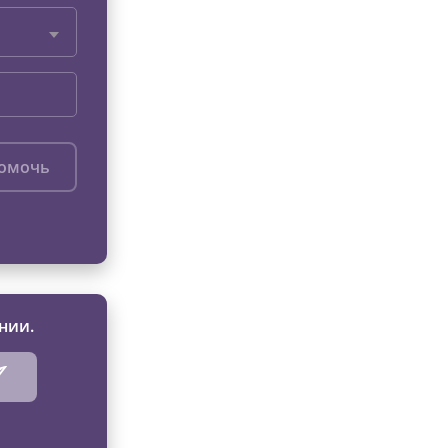
помочь
нии.