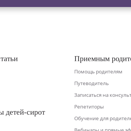
статьи
Приемным родит
Помощь родителям
Путеводитель
Записаться на консул
Репетиторы
ы детей-сирот
Обучение для родител
Вебинары и прямые э