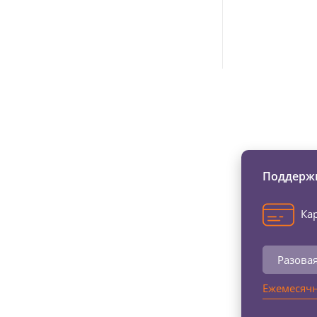
Изменяйте жи
Поддержи
Кар
Разова
Ежемесячн