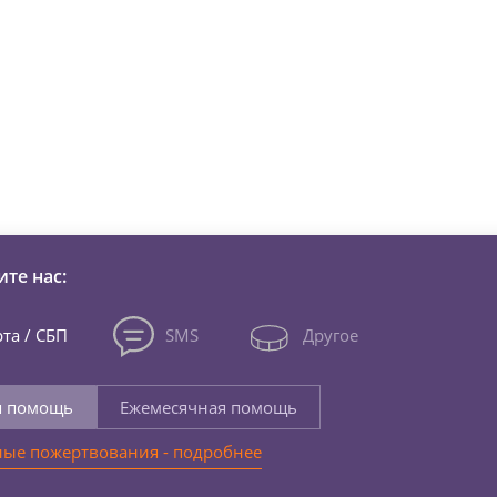
зни детей из детских домов 
те нас:
та / СБП
SMS
Другое
я помощь
Ежемесячная помощь
ые пожертвования - подробнее