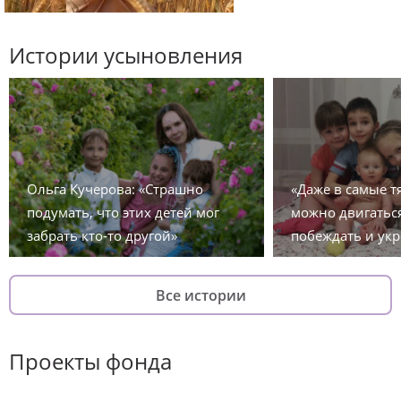
Истории усыновления
Ольга Кучерова: «Страшно
«Даже в самые 
подумать, что этих детей мог
можно двигаться
забрать кто-то другой»
побеждать и укр
Все истории
Проекты фонда