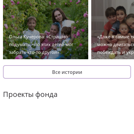
Ольга Кучерова: «Страшно
«Даже в самые 
подумать, что этих детей мог
можно двигаться
забрать кто-то другой»
побеждать и укр
Все истории
Проекты фонда