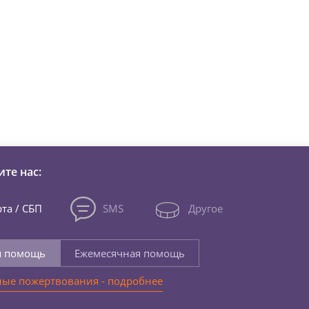
зни детей из детских домов 
те нас:
та / СБП
SMS
Другое
я помощь
Ежемесячная помощь
ые пожертвования - подробнее