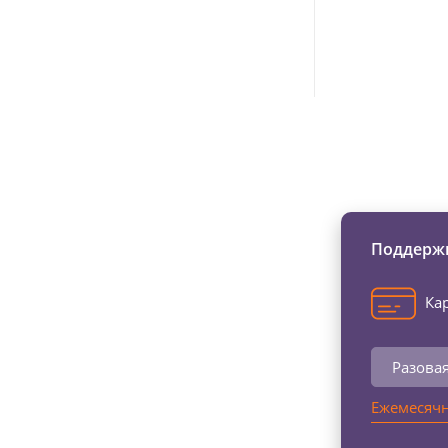
Изменяйте жи
Поддержи
Кар
Разова
Ежемесячн