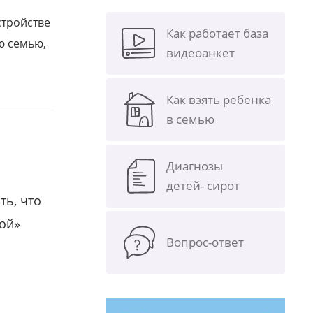
стройстве
Как работает база
ю семью,
видеоанкет
Как взять ребенка
в семью
Диагнозы
детей- сирот
ть, что
гой»
Вопрос-ответ