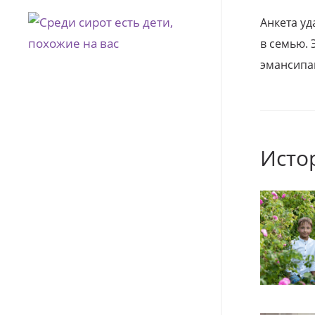
Анкета уд
в семью. 
эмансипа
Исто