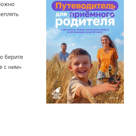
можно
реплять
о берите
е с ним»