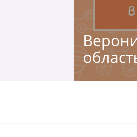
Вероник
област