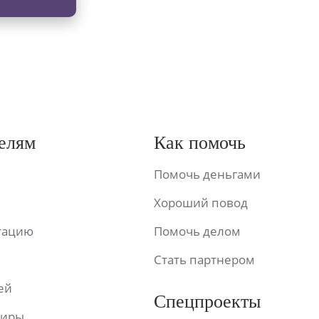
елям
Как помочь
Помочь деньгами
Хороший повод
ьтацию
Помочь делом
Стать партнером
ей
Спецпроекты
фиры