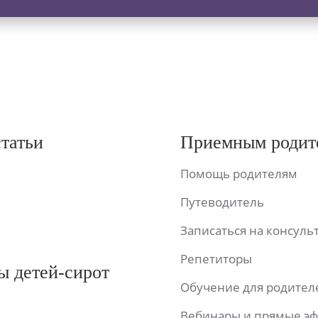
статьи
Приемным родит
Помощь родителям
Путеводитель
Записаться на консул
Репетиторы
ы детей-сирот
Обучение для родител
Вебинары и прямые э