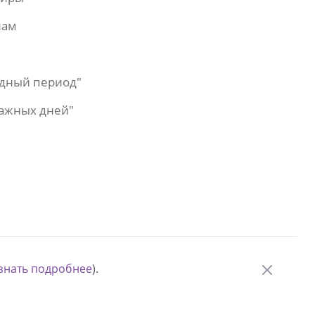
лам
одный период"
важных дней"
знать подробнее
).
© Измени одну жизнь