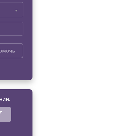
помочь
нии.