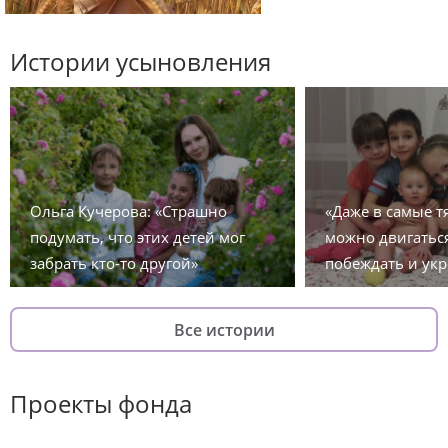
Истории усыновления
Ольга Кучерова: «Страшно
«Даже в самые 
подумать, что этих детей мог
можно двигаться
забрать кто-то другой»
побеждать и укр
Все истории
Проекты фонда