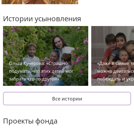
Истории усыновления
Ольга Кучерова: «Страшно
«Даже в самые 
подумать, что этих детей мог
можно двигаться
забрать кто-то другой»
побеждать и укр
Все истории
Проекты фонда