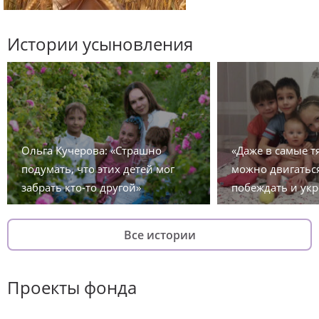
Истории усыновления
Ольга Кучерова: «Страшно
«Даже в самые 
подумать, что этих детей мог
можно двигаться
забрать кто-то другой»
побеждать и укр
Все истории
Проекты фонда