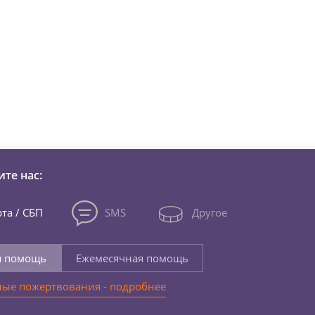
зни детей из детских домов 
те нас:
та / СБП
SMS
Другое
я помощь
Ежемесячная помощь
ые пожертвования - подробнее