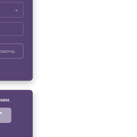
помочь
нии.