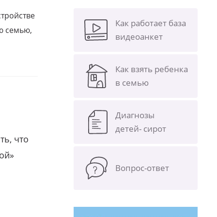
стройстве
Как работает база
ю семью,
видеоанкет
Как взять ребенка
в семью
Диагнозы
детей- сирот
ть, что
гой»
Вопрос-ответ