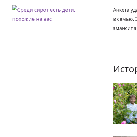
Анкета уд
в семью. 
эмансипа
Исто