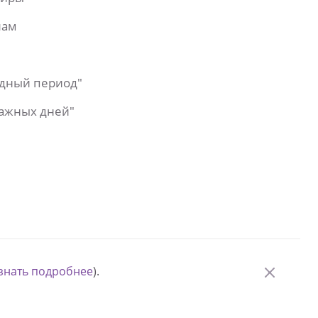
лам
одный период"
важных дней"
знать подробнее
).
© Измени одну жизнь