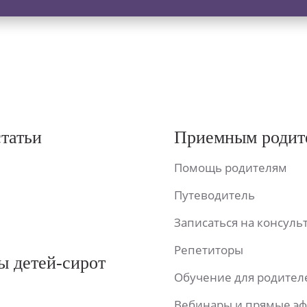
статьи
Приемным родит
Помощь родителям
Путеводитель
Записаться на консул
Репетиторы
ы детей-сирот
Обучение для родител
Вебинары и прямые э