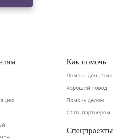
елям
Как помочь
Помочь деньгами
Хороший повод
ьтацию
Помочь делом
Стать партнером
ей
Спецпроекты
фиры