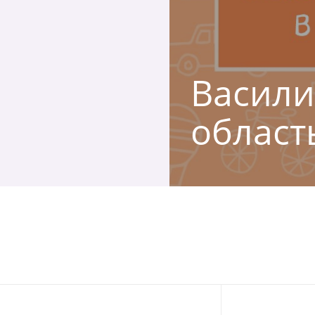
Васили
област