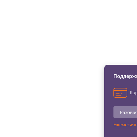
Изменяйте жи
Поддержи
Кар
Разова
Ежемесячн