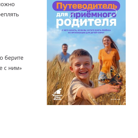
можно
реплять
о берите
е с ним»