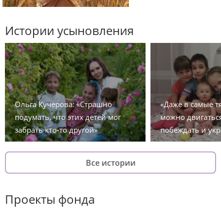
Истории усыновления
Ольга Кучерова: «Страшно
«Даже в самые 
подумать, что этих детей мог
можно двигаться
забрать кто-то другой»
побеждать и укр
Все истории
Проекты фонда