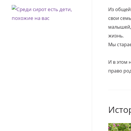
Из общей
свои семь
малышей, 
жизнь.
Мы стара
И в этом
право род
Исто