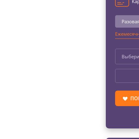
Кар
Разова
Ежемесячн
Выбери
ПО