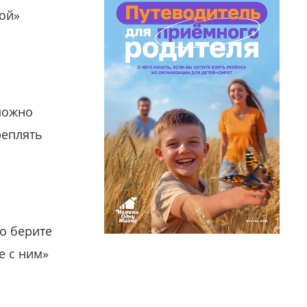
гой»
можно
реплять
о берите
е с ним»