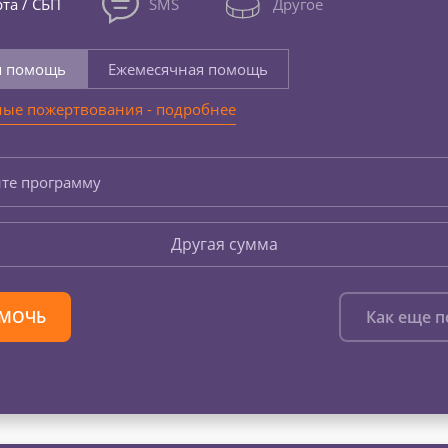
та / СБП
SMS
Другое
я помощь
Ежемесячная помощь
ые пожертвования - подробнее
те программу
Другая сумма
МОЧЬ
Как еще 