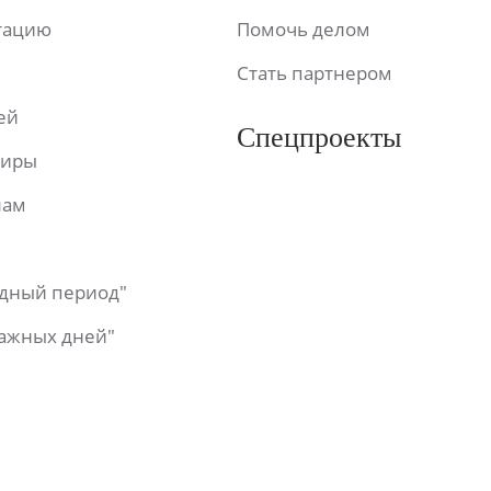
ьтацию
Помочь делом
Стать партнером
ей
Спецпроекты
фиры
лам
одный период"
важных дней"