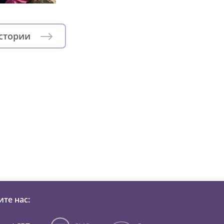
истории
зни детей из детских домов 
те нас: