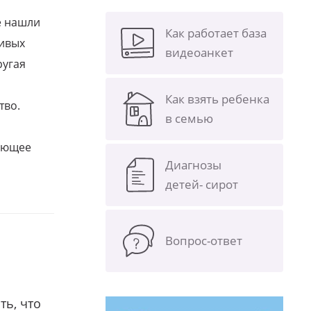
е нашли
Как работает база
ливых
видеоанкет
ругая
Как взять ребенка
тво.
в семью
щающее
Диагнозы
детей- сирот
Вопрос-ответ
ть, что