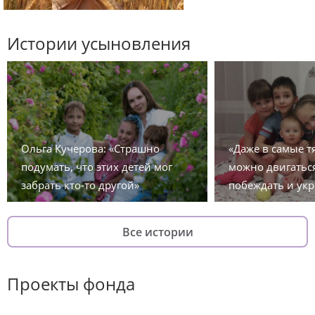
Истории усыновления
Ольга Кучерова: «Страшно
«Даже в самые 
подумать, что этих детей мог
можно двигаться
забрать кто-то другой»
побеждать и укр
Все истории
Проекты фонда