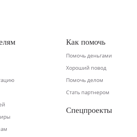
елям
Как помочь
Помочь деньгами
Хороший повод
ьтацию
Помочь делом
Стать партнером
ей
Спецпроекты
фиры
лам