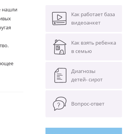
е нашли
Как работает база
ливых
видеоанкет
ругая
Как взять ребенка
тво.
в семью
щающее
Диагнозы
детей- сирот
Вопрос-ответ