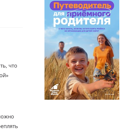
ть, что
гой»
можно
реплять