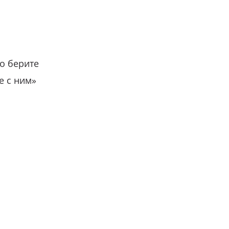
о берите
е с ним»