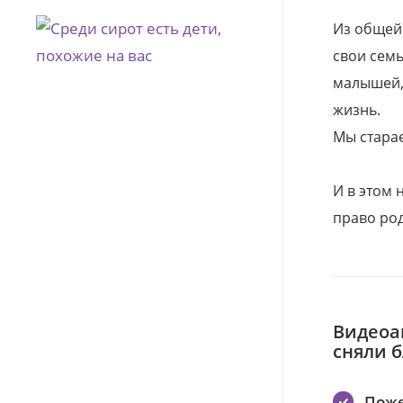
Из общей
свои семь
малышей, 
жизнь.
Мы стара
И в этом
право род
Видеоа
сняли 
Поже