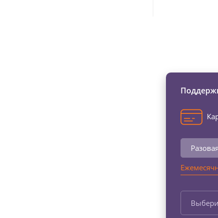
Изменяйте жи
Поддержи
Кар
Разова
Ежемесячн
Выбери