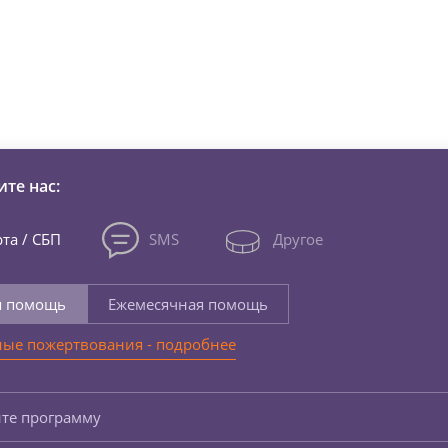
зни детей из детских домов 
те нас:
та / СБП
SMS
Другое
я помощь
Ежемесячная помощь
ые пожертвования - подробнее
те программу