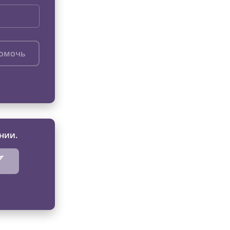
помочь
нии.