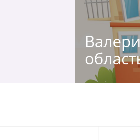
Валери
област