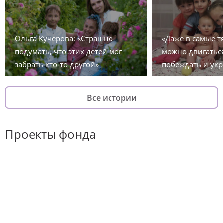
Ольга Кучерова: «Страшно
«Даже в самые 
подумать, что этих детей мог
можно двигаться
забрать кто-то другой»
побеждать и укр
Все истории
Проекты фонда