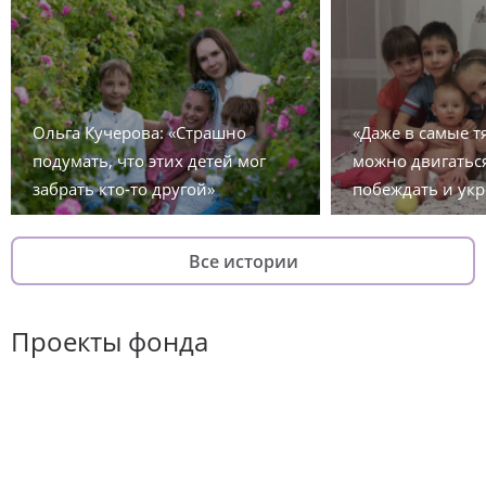
Ольга Кучерова: «Страшно
«Даже в самые 
подумать, что этих детей мог
можно двигаться
забрать кто-то другой»
побеждать и укр
Все истории
Проекты фонда