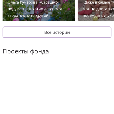
Ольга Кучерова: «Страшно
«Даже в самые 
подумать, что этих детей мог
можно двигаться
забрать кто-то другой»
побеждать и укр
Все истории
Проекты фонда