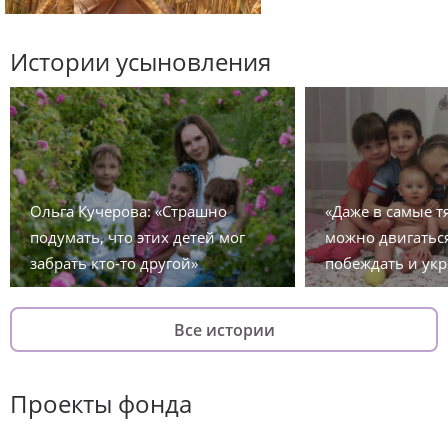
Истории усыновления
Ольга Кучерова: «Страшно
«Даже в самые 
подумать, что этих детей мог
можно двигаться
забрать кто-то другой»
побеждать и укр
Все истории
Проекты фонда