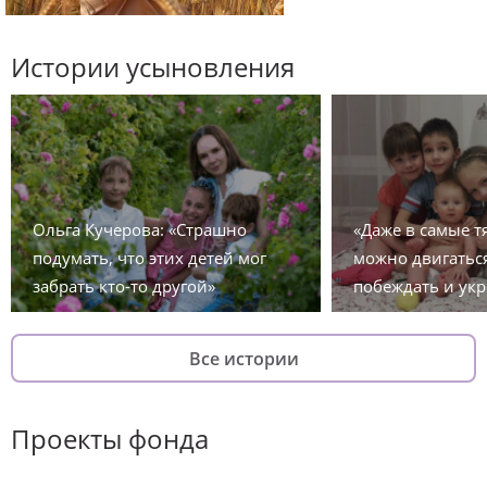
Истории усыновления
Ольга Кучерова: «Страшно
«Даже в самые 
подумать, что этих детей мог
можно двигаться
забрать кто-то другой»
побеждать и укр
Все истории
Проекты фонда