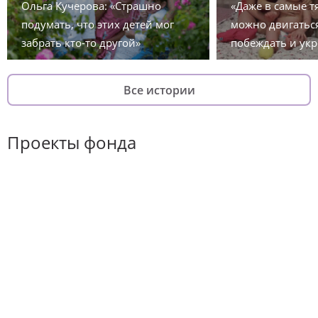
Ольга Кучерова: «Страшно
«Даже в самые 
подумать, что этих детей мог
можно двигаться
забрать кто-то другой»
побеждать и укр
Все истории
Проекты фонда