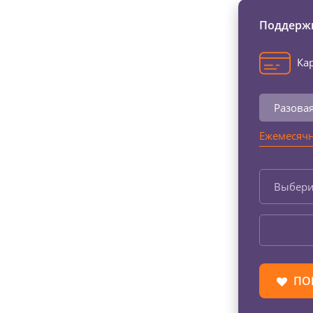
Поддержи
Кар
Разова
Ежемесячн
Выбери
ПО