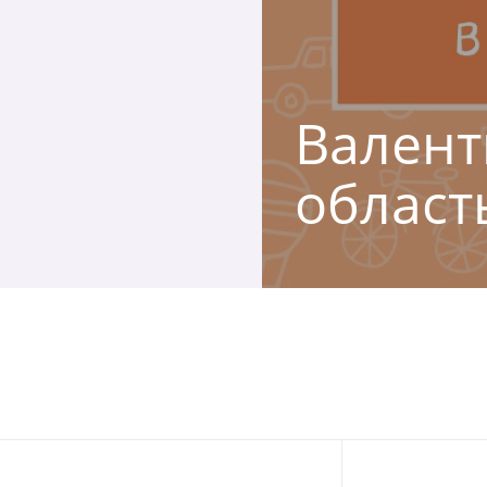
Валент
област