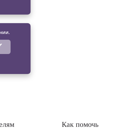
нии.
елям
Как помочь