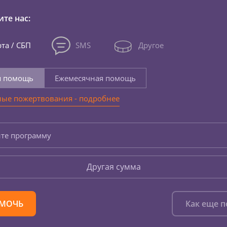
те нас:
та / СБП
SMS
Другое
я помощь
Ежемесячная помощь
ые пожертвования - подробнее
те программу
Другая сумма
МОЧЬ
Как еще 