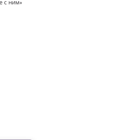
е с ним»
вместе с нами