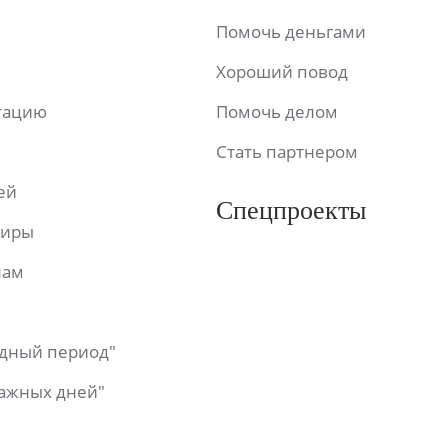
Помочь деньгами
Хороший повод
ьтацию
Помочь делом
Стать партнером
ей
Спецпроекты
фиры
лам
одный период"
важных дней"