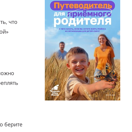
ть, что
гой»
можно
реплять
о берите