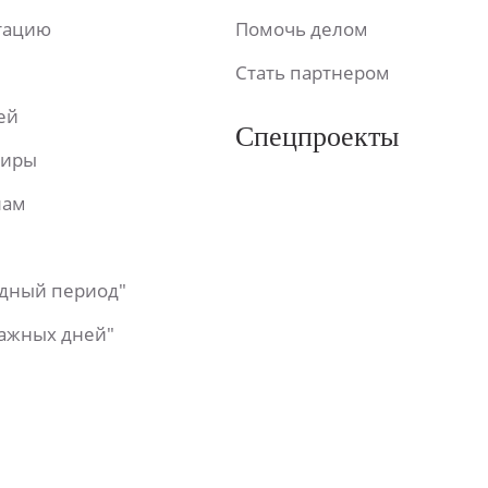
ьтацию
Помочь делом
Стать партнером
ей
Спецпроекты
фиры
лам
одный период"
важных дней"