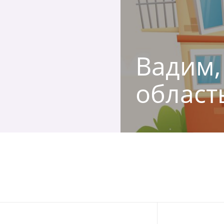
Вадим,
област