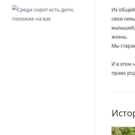
Из общей
свои семь
малышей, 
жизнь.
Мы стара
И в этом
право род
Исто