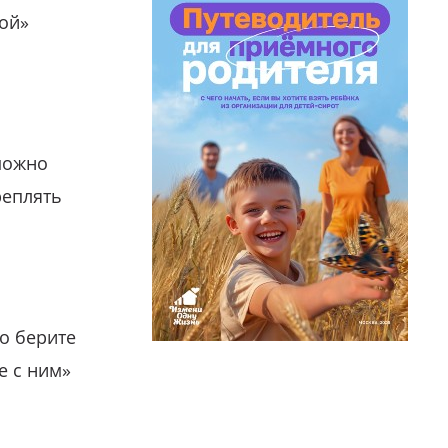
гой»
можно
реплять
о берите
е с ним»