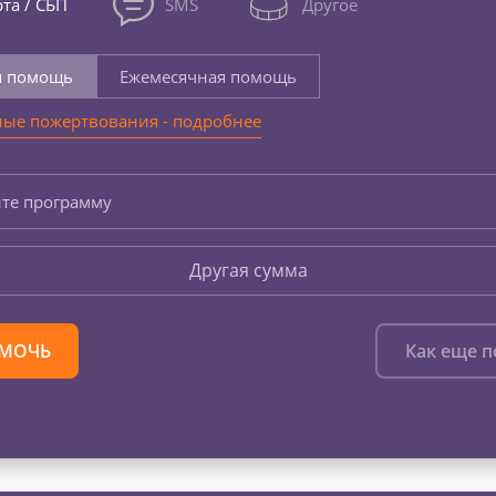
та / СБП
SMS
Другое
я помощь
Ежемесячная помощь
ые пожертвования - подробнее
те программу
Другая сумма
МОЧЬ
Как еще 