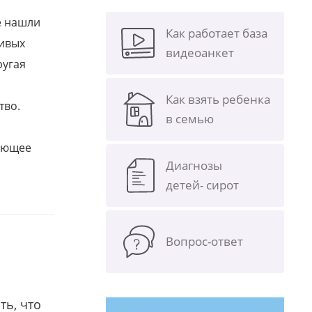
е нашли
Как работает база
ливых
видеоанкет
ругая
Как взять ребенка
тво.
в семью
щающее
Диагнозы
детей- сирот
Вопрос-ответ
ть, что