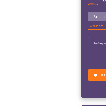
Кар
Разова
Ежемесячн
Выбери
ПО