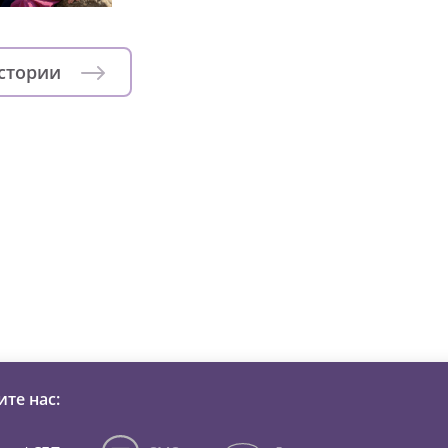
истории
зни детей из детских домов 
те нас: