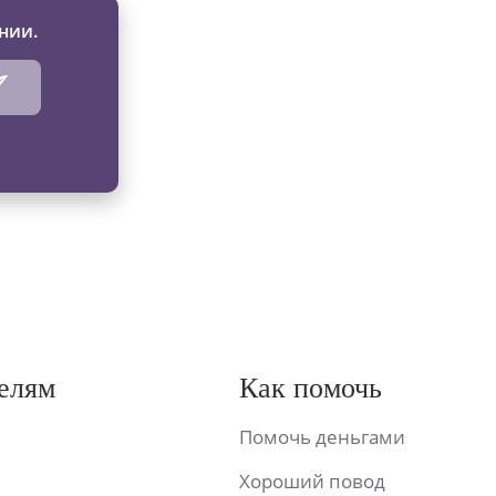
нии.
елям
Как помочь
Помочь деньгами
Хороший повод