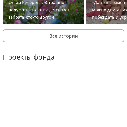
Ольга Кучерова: «Страшно
«Даже в самые 
подумать, что этих детей мог
можно двигаться
забрать кто-то другой»
побеждать и укр
Все истории
Проекты фонда