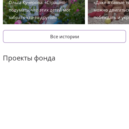
Ольга Кучерова: «Страшно
«Даже в самые 
подумать, что этих детей мог
можно двигаться
забрать кто-то другой»
побеждать и укр
Все истории
Проекты фонда