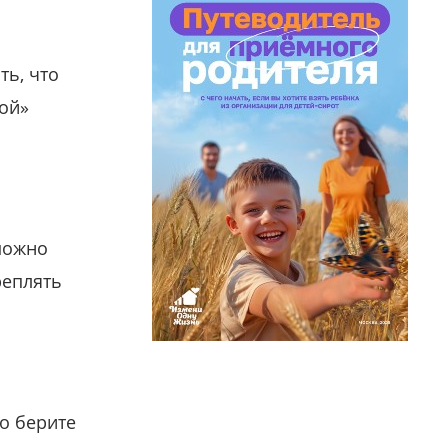
ть, что
гой»
можно
реплять
о берите