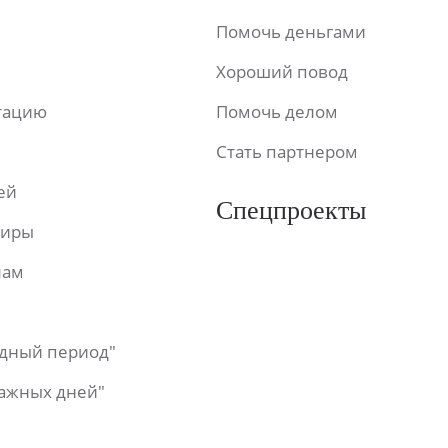
Помочь деньгами
Хороший повод
ьтацию
Помочь делом
Стать партнером
ей
Спецпроекты
фиры
лам
одный период"
важных дней"