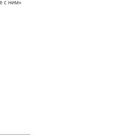
е с ним»
вместе с нами