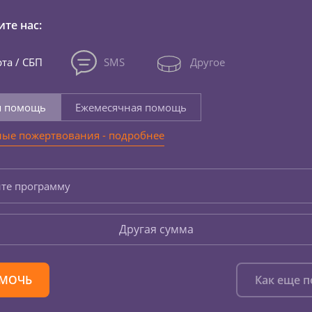
те нас:
та / СБП
SMS
Другое
я помощь
Ежемесячная помощь
ые пожертвования - подробнее
те программу
Другая сумма
МОЧЬ
Как еще 