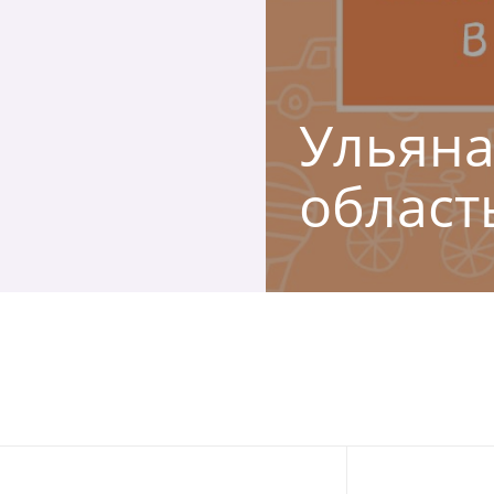
Ульяна
област