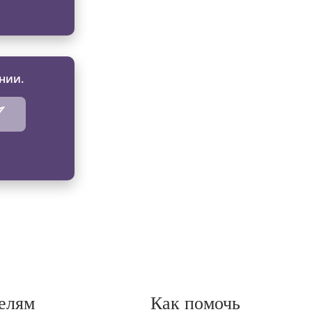
нии.
елям
Как помочь