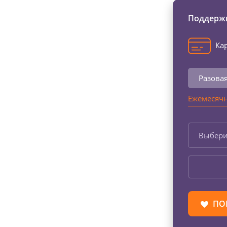
Поддержи
Кар
Разова
Ежемесячн
Выбери
ПО