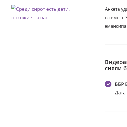
Анкета уд
в семью. 
эмансипа
Видеоа
сняли 
ББР 
Дата