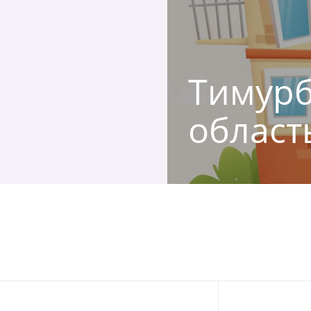
Тимурб
област