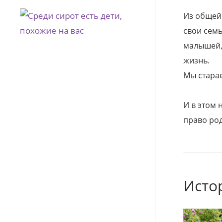
Из общей
свои семь
малышей, 
жизнь.
Мы стара
И в этом
право род
Исто