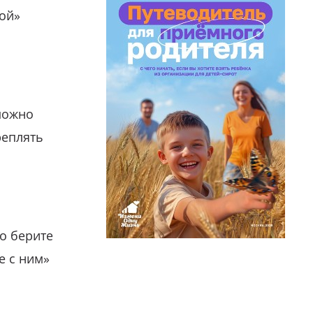
гой»
можно
реплять
о берите
е с ним»