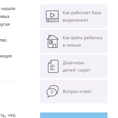
е нашли
Как работает база
ливых
видеоанкет
ругая
Как взять ребенка
тво.
в семью
щающее
Диагнозы
детей- сирот
Вопрос-ответ
ть, что