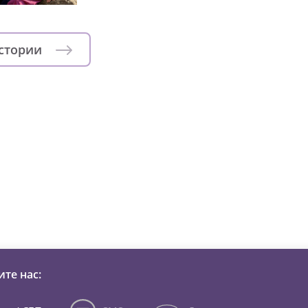
истории
зни детей из детских домов 
те нас: