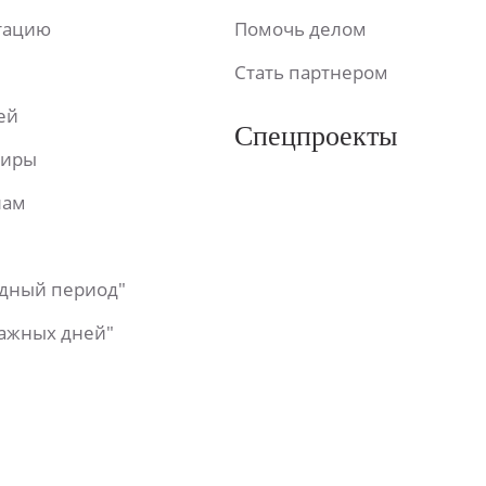
ьтацию
Помочь делом
Стать партнером
ей
Спецпроекты
фиры
лам
одный период"
важных дней"