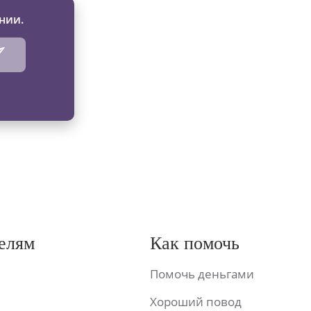
нии.
елям
Как помочь
Помочь деньгами
Хороший повод