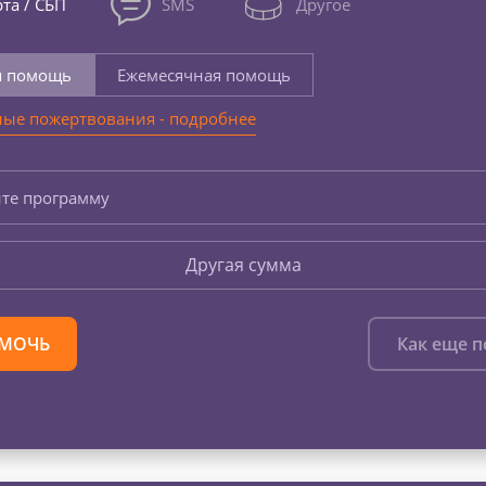
та / СБП
SMS
Другое
я помощь
Ежемесячная помощь
ые пожертвования - подробнее
те программу
Другая сумма
МОЧЬ
Как еще 