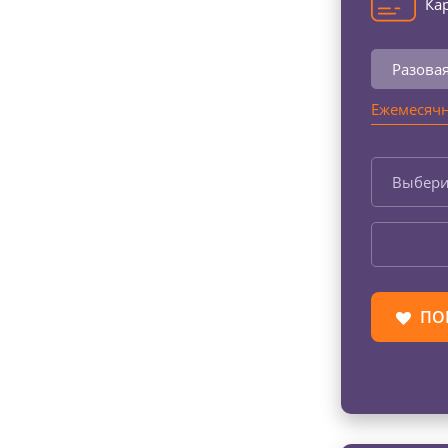
Кар
Разова
Ежемесячн
Выбери
ПО