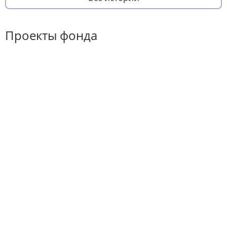
Проекты фонда
Хороший повод
Он-лайн курс
Платформа волонтерского
фонда
для по
фандрайзинга
родителей